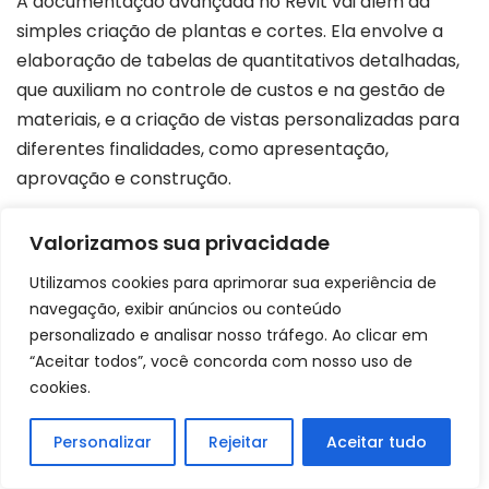
A documentação avançada no Revit vai além da
simples criação de plantas e cortes. Ela envolve a
elaboração de tabelas de quantitativos detalhadas,
que auxiliam no controle de custos e na gestão de
materiais, e a criação de vistas personalizadas para
diferentes finalidades, como apresentação,
aprovação e construção.
A utilização de filtros e templates de vista permite
Valorizamos sua privacidade
controlar a exibição de informações específicas,
Utilizamos cookies para aprimorar sua experiência de
facilitando a interpretação do modelo e a
navegação, exibir anúncios ou conteúdo
comunicação com os stakeholders.
personalizado e analisar nosso tráfego. Ao clicar em
“Aceitar todos”, você concorda com nosso uso de
cookies.
A integração com outras ferramentas, como o
Navisworks, possibilita a realização de análises de
Personalizar
Rejeitar
Aceitar tudo
compatibilidade e a criação de simulações 4D, que
auxiliam no planejamento e na execução da obra,